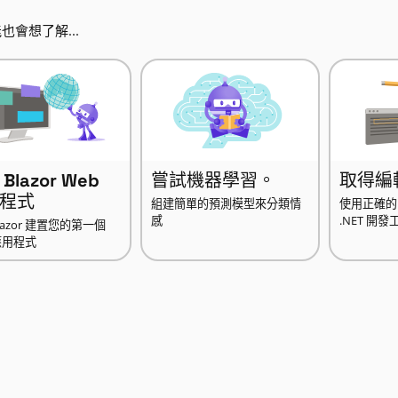
也會想了解...
Blazor Web
嘗試機器學習。
取得編
程式
組建簡單的預測模型來分類情
使用正確的 
感
.NET 開
lazor 建置您的第一個
應用程式