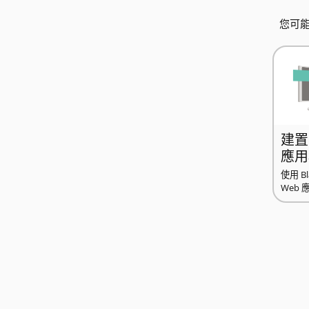
您可能
建置 
應用
使用 B
Web 