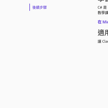
後續步驟
C# 
教學課
在 Mi
適
讓 C