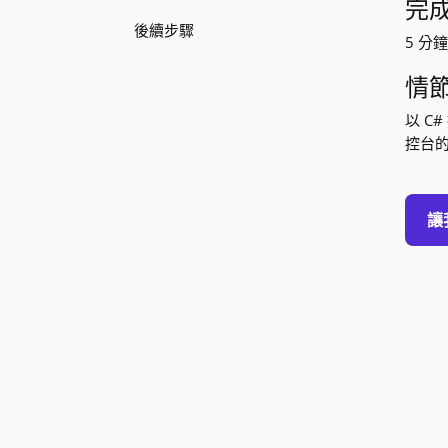
完
後續步驟
5 分
情
以 C
控台
讓