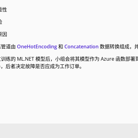
重性
险
原因
练管道由
OneHotEncoding
和
Concatenation
数据转换组成，
练的 ML.NET 模型后，小组会将其模型作为 Azure 函数部署到 H
接器，后者决定故障是否应成为工作订单。