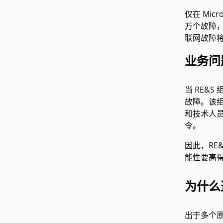
仅在 Mic
万个故障，这
联网故障
业务问
当 RE&S 
故障。该组受
和技术人
令。
因此，RE
能性要高
为什么选
出于多个原因