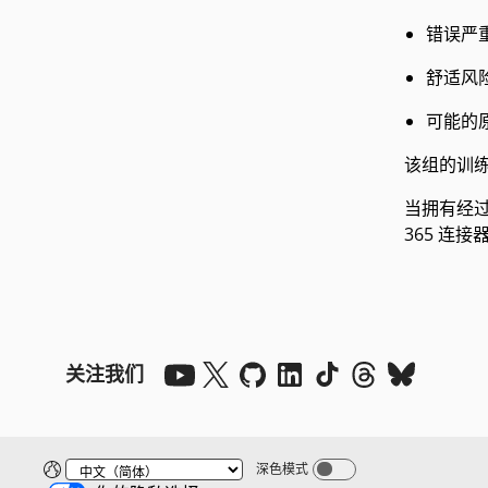
错误严
舒适风
可能的
该组的训
当拥有经过训
365 连
关注我们
深色模式
Dark mode off