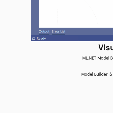
Vi
ML.NET Mod
Model Bui