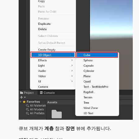
큐브 개체가
계층
창과
장면
뷰에 추가됩니다.