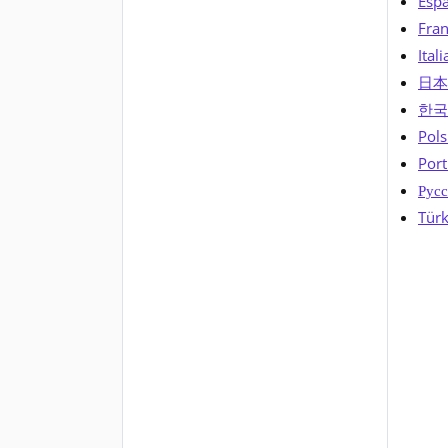
Espa
Fran
Itali
日本
한국
Pols
Port
Русс
Türk