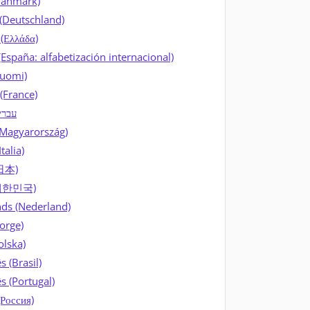
Danmark)
(Deutschland)
 (Ελλάδα)
(España: alfabetización internacional)
Suomi)
(France)
עבר)
Magyarország)
Italia)
日本)
대한민국)
ds (Nederland)
orge)
olska)
 (Brasil)
s (Portugal)
(Россия)