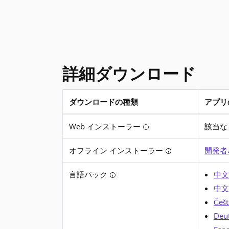
詳細ダウンロード
ダウンロードの種類
アプリ
.NET Framework 4.6 の詳細ダウンロード
Web インストーラー
該当な
Tooltip: インス
オフライン インストーラー
開発者
Tooltip: 
言語パック
中文
Tooltip: 変換されたエラー 
中文
Češt
Deut