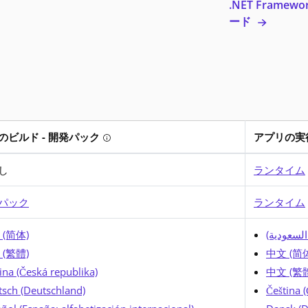
.NET Frame
ード
のビルド - 開発パック
アプリの実行
Tooltip: アプリをビルドしませんか? 開
し
ランタイム
トーラーの実行中に、ローカライズ済みリソースなどすべての必要なフ
パック
ランタイム
英語でのインストールに必要なすべてが備わっています。インストーラ
 (简体)
ة السعودية
メッセージやその他の UI テキストを既存のインストールに追加します。
 (繁體)
中文 (简
ina (Česká republika)
中文 (繁
sch (Deutschland)
Čeština 