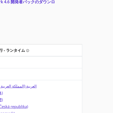
work 4.6 開発者パックのダウンロ
 - ランタイム
発者パックは、ソフトウェア開発者が Visual Studio を使用して
Tooltip: アプリを実行したいですか? ランタ
ァイルをダウンロードします。インストール時にはインターネット接
ーのダウンロード後は、インターネット接続は必要ありません。
العربية (المملكة العربي)
体)
體)
(Česká republika)