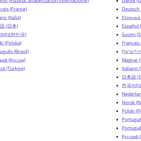
ñol (España: alfabetización internacional)
Dansk (
çais (France)
Deutsch 
ano (Italia)
Ελληνικά
語 (日本)
Español 
어(대한민국)
Suomi (
ki (Polska)
Français 
uguês (Brasil)
ית (ישראל
кий (Россия)
Magyar (
çe (Türkiye)
Italiano (
日本語 (
한국어(
Nederlan
Norsk (N
Polski (P
Português
Portuguê
Русский 