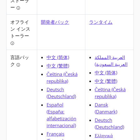
ストーラ
ー
Tooltip: インストーラーの実行中に、ローカライズ
オフライ
開発者パック
ランタイム
ン インス
トーラー
Tooltip: 英語でのインストールに必要なすべてが備わ
言語パッ
中文 (简体)
العربية (المملكة
ク
العربية السعودية)
中文 (繁體)
Tooltip: 変換されたエラー メッセージやその他の UI
中文 (简体)
Čeština (Česká
republika)
中文 (繁體)
Deutsch
Čeština (Česká
(Deutschland)
republika)
Español
Dansk
(España:
(Danmark)
alfabetización
Deutsch
internacional)
(Deutschland)
Français
Ελληνικά