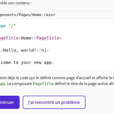
mble son contenu :
mponents/Pages/Home.razor
age
"/"
ageTitle
>
Home
</
PageTitle
>
1
>
Hello, world!
</
h1
>
lcome to your new app.
tient déjà le code qui le définit comme page d’accueil et affiche le
. Le composant
définit le titre de la page active af
app
PageTitle
ntinuer
J’ai rencontré un problème