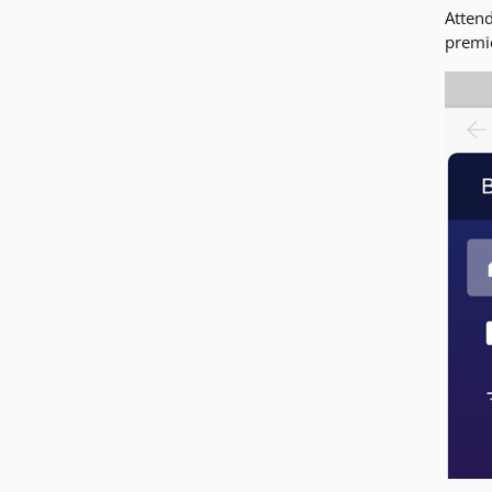
Attend
premiè