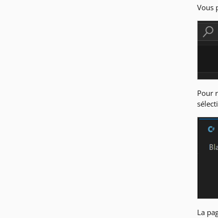
Vous p
Pour r
sélec
La pag