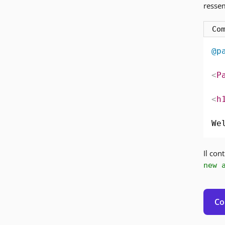
resse
Co
@p
<
P
<
h
We
Il con
new 
Co