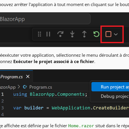
ouvez arrêter l'application à tout moment en cliquant sur le bouto
éexécuter votre application, sélectionnez le menu déroulant à dro
tionnez
Exécuter le projet associé à ce fichier
.
e affichée est définie par le fichier
situé dans le rép
Home.razor