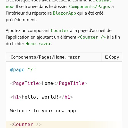
dotnet
. Il se trouve dans le dossier
à
new
Components/Pages
l’intérieur du répertoire
qui a été créé
BlazorApp
précédemment.
Ajoutez un composant
à la page d’accueil de
Counter
l’application en ajoutant un élément
à la fin
<Counter />
du fichier
.
Home.razor
Components/Pages/Home.razor
Copy
@page
"/"
<
PageTitle
>
Home
</
PageTitle
>
<
h1
>
Hello, world!
</
h1
>
Welcome to your new app.

<
Counter
/>