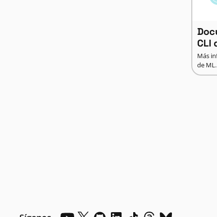
Doc
CLI
Más in
de ML