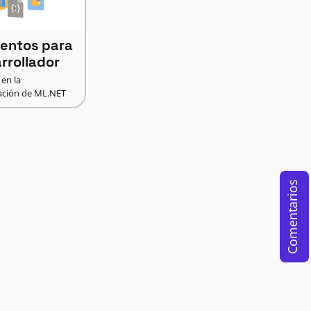
entos para
arrollador
 en la
ción de ML.NET
Comentarios