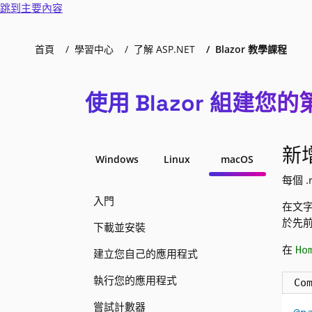
跳到主要內容
首頁
學習中心
了解 ASP.NET
Blazor 教學課程
使用 Blazor 組建您的第
新
Windows
Linux
macOS
每個 
入門
在文
於先
下載並安裝
在
Ho
建立您自己的應用程式
執行您的應用程式
Co
嘗試計數器