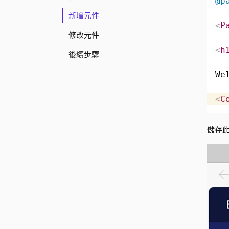
@p
新增元件
<
P
修改元件
<
h
後續步驟
We
<
C
儲存