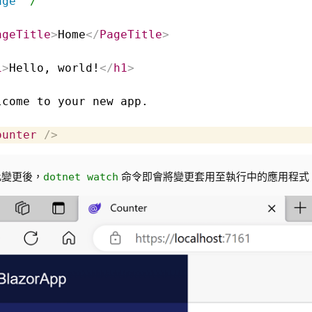
age
"/"
ageTitle
>
Home
</
PageTitle
>
1
>
Hello, world!
</
h1
>
lcome to your new app.

ounter
/>
此變更後，
命令即會將變更套用至執行中的應用程式
dotnet watch