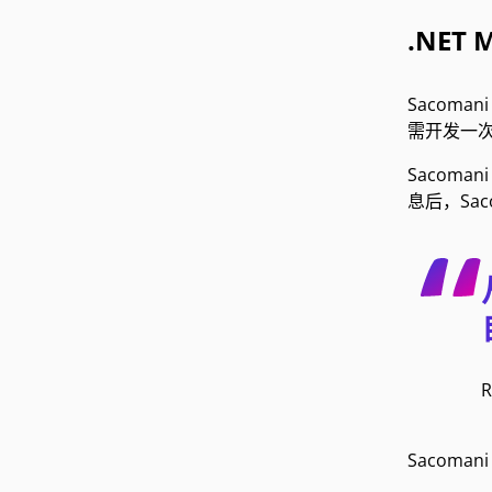
.NET
Sacoma
需开发一
Sacoma
息后，Sac
Sacoman