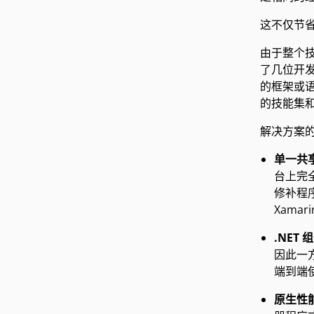
这不仅节省
由于整个技
了几位开发
的框架或语
的技能集
解决方案的
单一共
台上完
修补程
Xama
.NET 
因此一方
端到端使
原生性