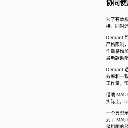
协同使用
为了有效服务
接，同时还
Deman
严格限制，
作量将增加
最新款助听
Demant
效率和一致
工作量，”De
借助 MA
实际上，D
一个典型示
到了 MA
是相同的经过