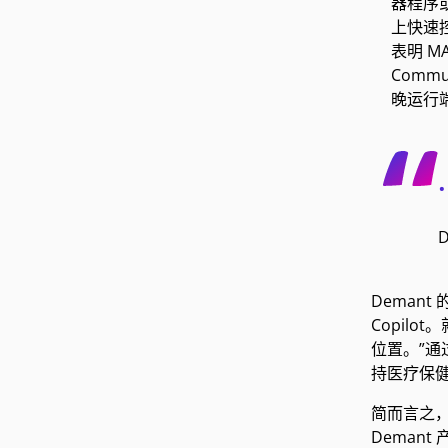
器程序或
上快速控
表明 M
Comm
晚运行
Demant
Copil
位置。”通
持医疗保
简而言之，
Deman