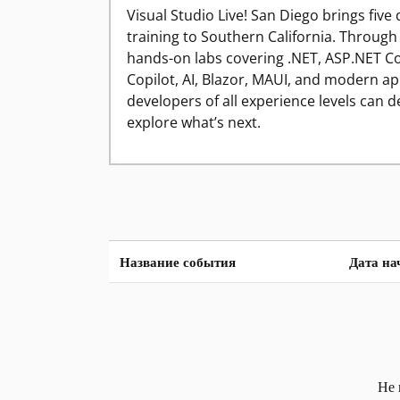
Visual Studio Live! San Diego brings five 
training to Southern California. Through
hands-on labs covering .NET, ASP.NET Co
Copilot, AI, Blazor, MAUI, and modern a
developers of all experience levels can d
explore what’s next.
Название события
Дата на
Не 