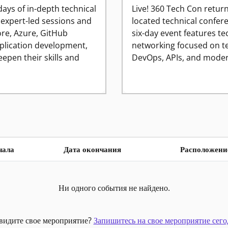
days of in-depth technical
Live! 360 Tech Con return
 expert-led sessions and
located technical confer
re, Azure, GitHub
six-day event features te
pplication development,
networking focused on te
eepen their skills and
DevOps, APIs, and moder
чала
Дата окончания
Расположени
Ни одного события не найдено.
видите свое мероприятие?
Запишитесь на свое мероприятие сего