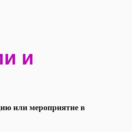
ии и
я
цию или мероприятие в