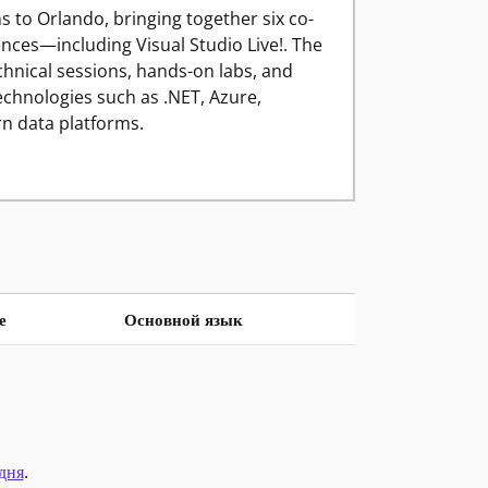
s to Orlando, bringing together six co-
ences—including Visual Studio Live!. The
chnical sessions, hands-on labs, and
chnologies such as .NET, Azure,
n data platforms.
е
Основной язык
дня
.