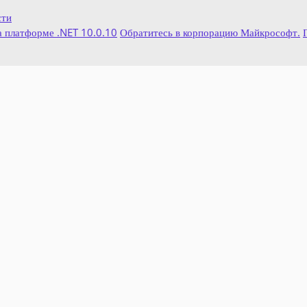
сти
 платформе .NET 10.0.10
Обратитесь в корпорацию Майкрософт.