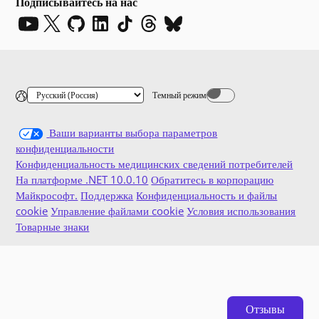
Подписывайтесь на нас
Темный режим
Dark mode off
Ваши варианты выбора параметров
конфиденциальности
Конфиденциальность медицинских сведений потребителей
На платформе .NET 10.0.10
Обратитесь в корпорацию
Майкрософт.
Поддержка
Конфиденциальность и файлы
cookie
Управление файлами cookie
Условия использования
Товарные знаки
Отзывы