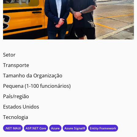
Setor
Transporte
Tamanho da Organização
Pequena (1-100 funcionários)
País/região
Estados Unidos
Tecnologia
.NET MAUI
ASP.NET Core
Azure
Azure SignalR
Entity Framework