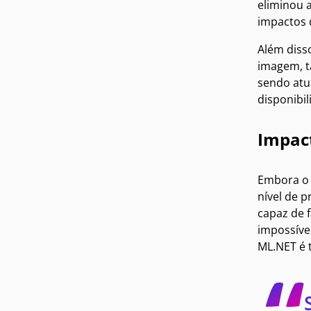
eliminou 
impactos 
Além disso
imagem, t
sendo atu
disponibi
Impac
Embora o 
nível de 
capaz de 
impossívei
ML.NET é 