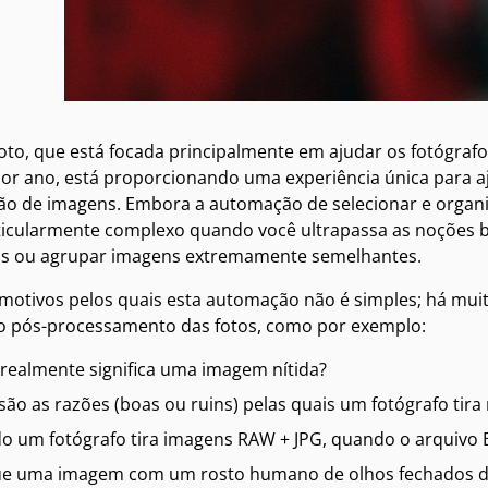
oto, que está focada principalmente em ajudar os fotógrafo
or ano, está proporcionando uma experiência única para aju
ão de imagens. Embora a automação de selecionar e organi
ticularmente complexo quando você ultrapassa as noções b
s ou agrupar imagens extremamente semelhantes.
 motivos pelos quais esta automação não é simples; há mu
r o pós-processamento das fotos, como por exemplo:
realmente significa uma imagem nítida?
são as razões (boas ou ruins) pelas quais um fotógrafo ti
 um fotógrafo tira imagens RAW + JPG, quando o arquivo 
ue uma imagem com um rosto humano de olhos fechados de