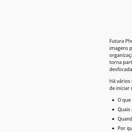
Futura Ph
imagens p
organizaç
torna par
desfocada
Há vários
de inicia
O que 
Quais 
Quando
Por q