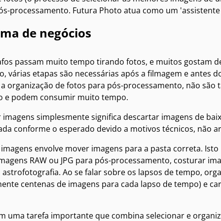
 pós-processamento. Futura Photo atua como um 'assistente i
ema de negócios
afos passam muito tempo tirando fotos, e muitos gostam d
o, várias etapas são necessárias após a filmagem e antes d
e a organização de fotos para pós-processamento, não são 
co e podem consumir muito tempo.
 imagens simplesmente significa descartar imagens de baixa
ada conforme o esperado devido a motivos técnicos, não art
 imagens envolve mover imagens para a pasta correta. Isto p
imagens RAW ou JPG para pós-processamento, costurar ima
astrofotografia. Ao se falar sobre os lapsos de tempo, orga
mente centenas de imagens para cada lapso de tempo) e carr
 uma tarefa importante que combina selecionar e organiza