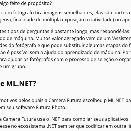
lgo feito de propósito?
 um fotógrafo tira imagens semelhantes, elas são partes 
gens), finalidade de múltipla exposição (criatividade) ou a
estes tipos de perguntas é bastante longa, mas respondê-las
do de máquina. Muitos valor agregado vem de um 'Assistent
des do fotógrafo e que pode substituir algumas etapas do f
ão é possível sem a ajuda do aprendizado de máquina. Porta
ra ajudar os fotógrafos com o processo de seleção e organ
e um grupo.
ue ML.NET?
 motivos pelos quais a Camera Futura escolheu p ML.NET pa
m seu software Futura Photo.
 a Camera Futura usa o .NET para compilar seus aplicativos
sse no ecossistema .NET sem ter que codificar em outra li