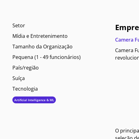
Setor
Empre
Mídia e Entretenimento
Camera F
Tamanho da Organização
Camera Fu
Pequena (1 - 49 funcionários)
revolucion
País/região
Suíça
Tecnologia
Artificial Intelligence & ML
O princip
seleção d