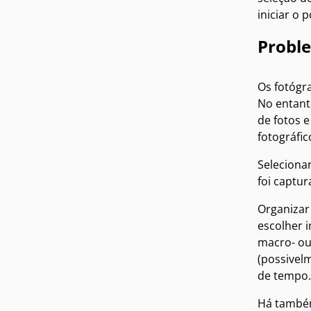
iniciar o
Probl
Os fotógr
No entant
de fotos 
fotográfi
Selecionar
foi captur
Organizar
escolher 
macro- ou 
(possivel
de tempo.
Há também