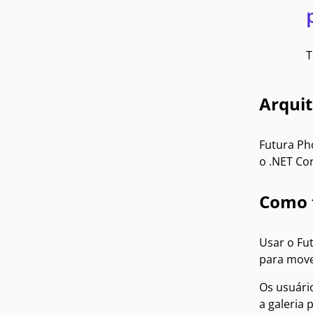
T
Arquit
Futura Ph
o .NET Cor
Como 
Usar o Fu
para move
Os usuário
a galeria 