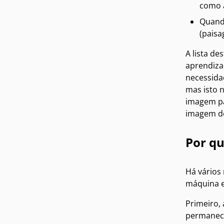
como a
Quando
(paisa
A lista d
aprendiza
necessida
mas isto n
imagem pa
imagem d
Por q
Há vários
máquina e
Primeiro,
permanece