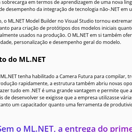
a sobrecarga em termos de aprendizagem de uma nova lin
de desempenho da integração de tecnologia não-.NET em um
, o ML.NET Model Builder no Visual Studio tornou extremame
anto para criação de protótipos dos modelos iniciais quan
almente usados na produção. O ML.NET em si também ofer
lidade, personalização e desempenho geral do modelo.
to do ML.NET
ML.NET tenha habilitado a Camera Futura para compilar, t
produção rapidamente, a estrutura também abriu novas opo
fazer tudo em .NET é uma grande vantagem e permite que 
s de desenvolver se exigisse que a empresa utilizasse vária
tanto um capacitador quanto uma ferramenta de produtivi
Sem o ML.NET, a entrega do prim