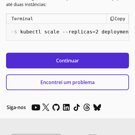
até duas instâncias:
Terminal
Copy
kubectl scale --replicas=2 deployment/
Continuar
Encontrei um problema
Siga-nos