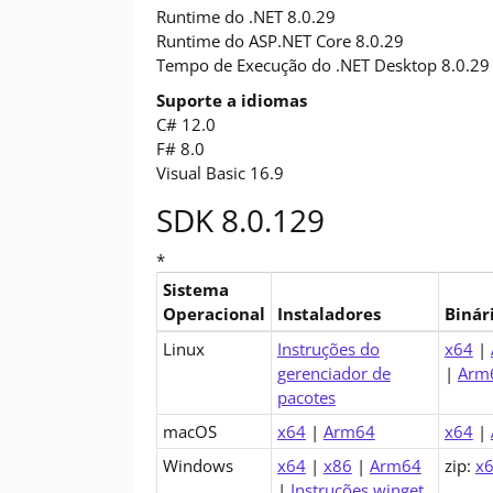
Runtime do .NET 8.0.29
Runtime do ASP.NET Core 8.0.29
Tempo de Execução do .NET Desktop 8.0.29
Suporte a idiomas
C# 12.0
F# 8.0
Visual Basic 16.9
SDK 8.0.129
*
Sistema
Operacional
Instaladores
Binár
Downloads para .NET 8.0 SDK (v8.0.129)
Linux
Instruções do
x64
|
gerenciador de
|
Arm6
pacotes
macOS
x64
|
Arm64
x64
|
Windows
x64
|
x86
|
Arm64
zip:
x
|
Instruções winget