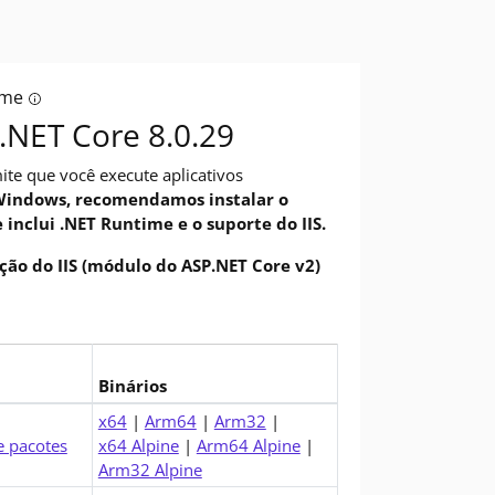
ime
e você precisa para criar e executar aplicativos .NET, usando fer
Tooltip: Deseja executar aplicativos? O runtime inclui tudo o
.NET Core 8.0.29
te que você execute aplicativos
indows, recomendamos instalar o
inclui .NET Runtime e o suporte do IIS.
ão do IIS (módulo do ASP.NET Core v2)
Binários
8.0 Runtime (v8.0.29)
x64
|
Arm64
|
Arm32
|
e pacotes
x64 Alpine
|
Arm64 Alpine
|
Arm32 Alpine