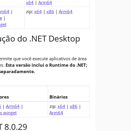
x64
|
Arm64
rm64
|
zip:
x64
|
x86
|
Arm64
e
|
nget
ção do .NET Desktop
rmite que você execute aplicativos de área
es.
Esta versão inclui o Runtime do .NET;
o separadamente.
ores
Binários
top Runtime (v8.0.29)
6
|
Arm64
|
zip:
x64
|
x86
|
s winget
Arm64
 8.0.29