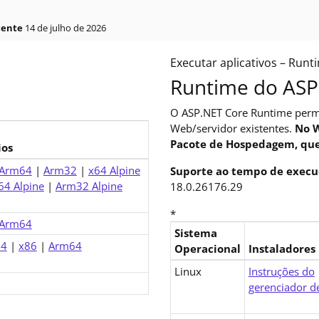
cente
14 de julho de 2026
Executar aplicativos – Runt
ar aplicativos? O SDK (Software Development Kit) inclui tudo o qu
Runtime do ASP
O ASP.NET Core Runtime permi
Web/servidor existentes.
No W
Pacote de Hospedagem, que 
ios
Arm64
|
Arm32
|
x64 Alpine
Suporte ao tempo de execuç
4 Alpine
|
Arm32 Alpine
18.0.26176.29
*
Arm64
Sistema
64
|
x86
|
Arm64
Operacional
Instaladores
Downloads para ASP.NET Core 
Linux
Instruções do
gerenciador d