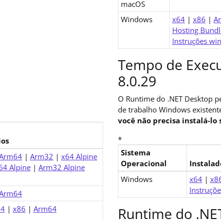
macOS
Windows
x64
|
x86
|
A
Hosting Bundl
Instruções wi
Tempo de Execu
8.0.29
O Runtime do .NET Desktop pe
de trabalho Windows existent
você não precisa instalá-l
*
ios
Sistema
Arm64
|
Arm32
|
x64 Alpine
Operacional
Instalad
4 Alpine
|
Arm32 Alpine
Downloads para .NET 8.0 Desk
Windows
x64
|
x8
Instruçõe
Arm64
64
|
x86
|
Arm64
Runtime do .NET