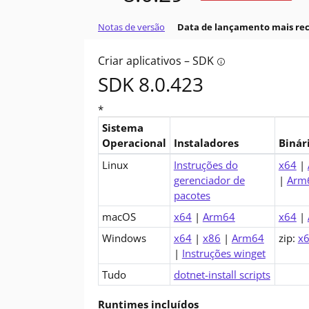
Notas de versão
Data de lançamento mais re
Criar aplicativos – SDK
Tooltip: Deseja cri
SDK 8.0.423
*
Sistema
Operacional
Instaladores
Binár
Downloads para .NET 8.0 SDK (v8.0.423)
Linux
Instruções do
x64
|
gerenciador de
|
Arm6
pacotes
macOS
x64
|
Arm64
x64
|
Windows
x64
|
x86
|
Arm64
zip:
x
|
Instruções winget
Tudo
dotnet-install scripts
Runtimes incluídos