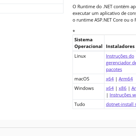
O Runtime do .NET contém ap
executar um aplicativo de co
o runtime ASP.NET Core ou o 
*
Sistema
Operacional
Instaladores
Downloads para .NET 8.0 Runt
Linux
Instruções do
gerenciador d
pacotes
macOS
x64
|
Arm64
Windows
x64
|
x86
|
A
|
Instruções w
Tudo
dotnet-install 