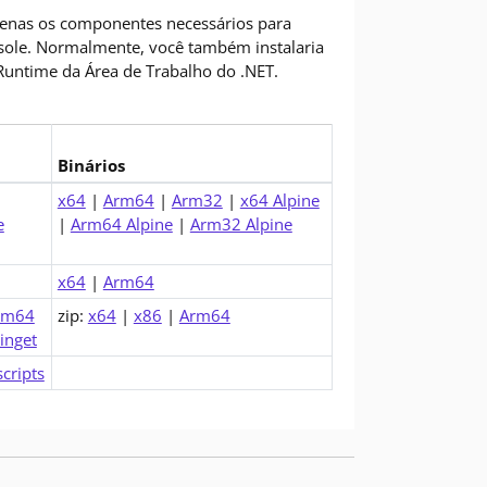
enas os componentes necessários para
nsole. Normalmente, você também instalaria
Runtime da Área de Trabalho do .NET.
Binários
ime (v8.0.29)
x64
|
Arm64
|
Arm32
|
x64 Alpine
e
|
Arm64 Alpine
|
Arm32 Alpine
x64
|
Arm64
rm64
zip:
x64
|
x86
|
Arm64
inget
scripts