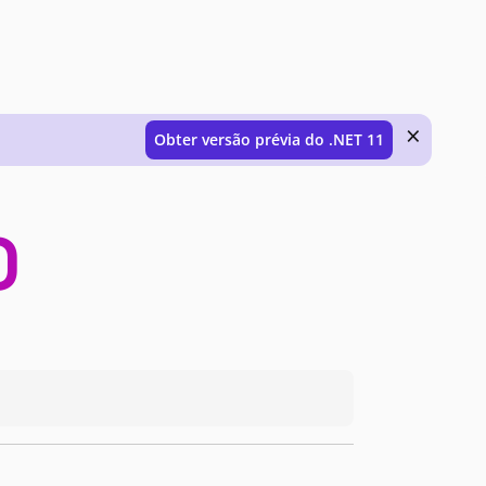
×
Obter versão prévia do .NET 11
0
ma versão mais antiga do patch, você deve atualizar para obter essas correções