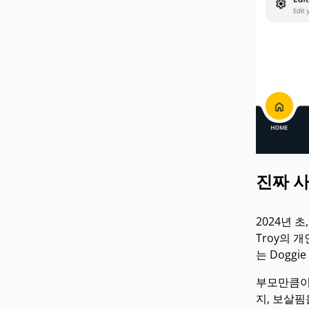
진짜 사
2024년 
Troy의 
는 Dogg
부모만큼이
지, 보살핌