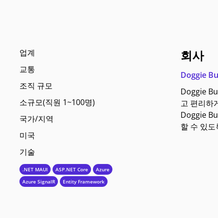
업계
회사
교통
Doggie B
조직 규모
Doggie
소규모(직원 1~100명)
고 편리하게
Doggie
국가/지역
할 수 있도
미국
기술
.NET MAUI
ASP.NET Core
Azure
Azure SignalR
Entity Framework