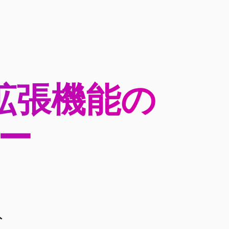
ム拡張機能の
ー
ト