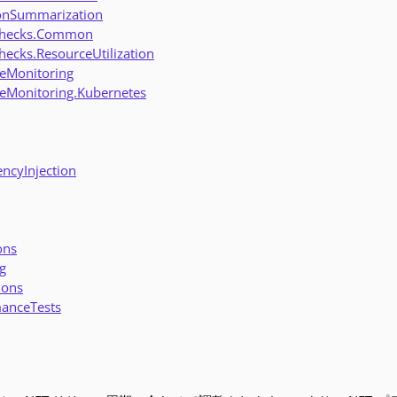
ionSummarization
hChecks.Common
hecks.ResourceUtilization
ceMonitoring
ceMonitoring.Kubernetes
ncyInjection
ons
g
ions
manceTests