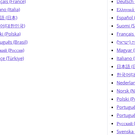
çais (France)
Deutsch 
ano (Italia)
Ελληνικά
語 (日本)
Español 
어(대한민국)
Suomi (
ki (Polska)
Français 
uguês (Brasil)
ית (ישראל
кий (Россия)
Magyar (
çe (Türkiye)
Italiano (
日本語 (
한국어(
Nederlan
Norsk (N
Polski (P
Português
Portuguê
Русский 
Svenska 