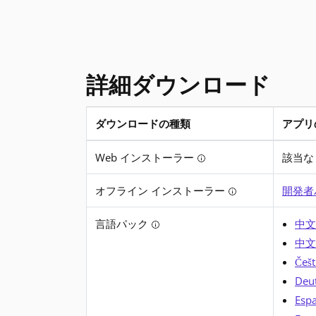
詳細ダウンロード
ダウンロードの種類
アプリ
.NET Framework 4.6.2 の詳細ダウンロード
Web インストーラー
該当な
Tooltip: インス
オフライン インストーラー
開発者
Tooltip: 
言語パック
中文
Tooltip: 変換されたエラー 
中文
Češt
Deut
Espa