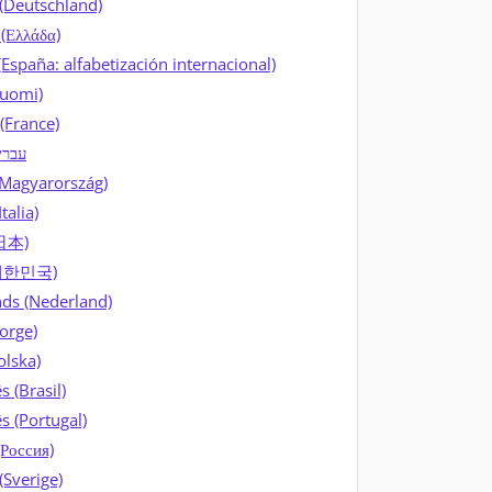
(Deutschland)
 (Ελλάδα)
(España: alfabetización internacional)
Suomi)
(France)
עבר)
Magyarország)
Italia)
日本)
대한민국)
ds (Nederland)
orge)
olska)
 (Brasil)
s (Portugal)
(Россия)
(Sverige)