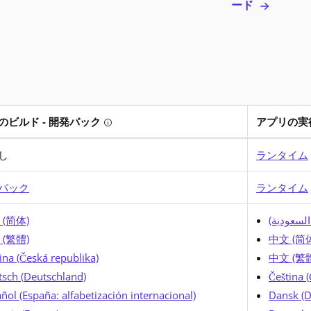
ード
のビルド - 開発パック
アプリの実行
Tooltip: アプリをビルドしませんか? 開
し
ランタイム
トーラーの実行中に、ローカライズ済みリソースなどすべての必要なフ
パック
ランタイム
英語でのインストールに必要なすべてが備わっています。インストーラ
 (简体)
ة السعودية
メッセージやその他の UI テキストを既存のインストールに追加します。
 (繁體)
中文 (简
ina (Česká republika)
中文 (繁
sch (Deutschland)
Čeština 
ñol (España: alfabetización internacional)
Dansk (