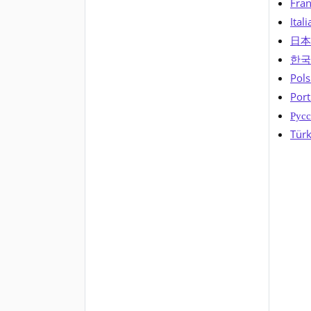
Fran
Itali
日本
한국
Pols
Port
Русс
Türk