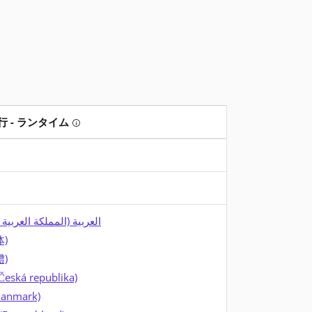
 - ランタイム
発者パックは、ソフトウェア開発者が Visual Studio を使用して
Tooltip: アプリを実行したいですか? ランタ
ァイルをダウンロードします。インストール時にはインターネット接
ーのダウンロード後は、インターネット接続は必要ありません。
العربية (المملكة العربي)
体)
體)
(Česká republika)
Danmark)