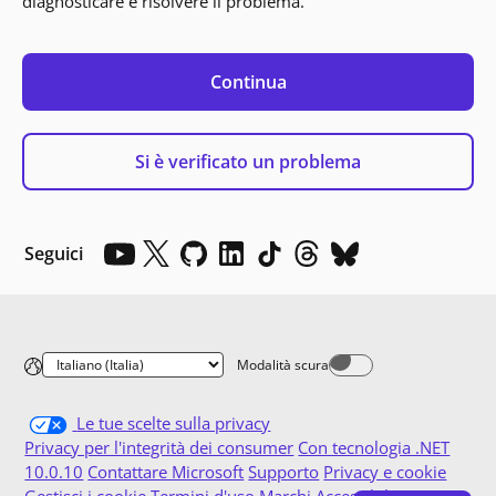
diagnosticare e risolvere il problema.
Continua
Si è verificato un problema
Seguici
Modalità scura
Dark mode off
Le tue scelte sulla privacy
Privacy per l'integrità dei consumer
Con tecnologia .NET
10.0.10
Contattare Microsoft
Supporto
Privacy e cookie