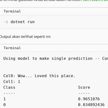
Terminal
dotnet run
Output akan terlihat seperti ini:
Terminal
Using model to make single prediction -- Co
Col0: Wow... Loved this place.
Col1: 1
Class                          Score
-----                          -----
1                              0.9651076
0                              0.034892436