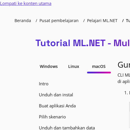
Lompati ke konten utama
Beranda
Pusat pembelajaran
Pelajari ML.NET
T
Tutorial ML.NET - Mu
Gu
Windows
Linux
macOS
CLI M
di apl
Intro
Unduh dan instal
Buat aplikasi Anda
Pilih skenario
Unduh dan tambahkan data