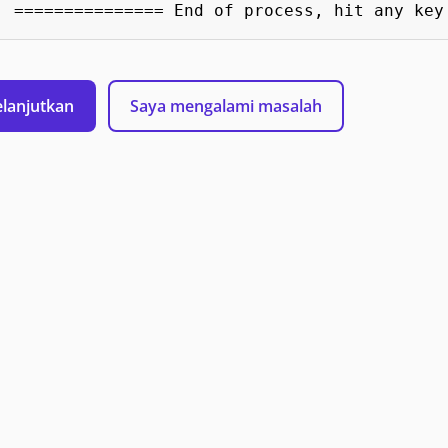
=============== End of process, hit any key
lanjutkan
Saya mengalami masalah
ubungi Microsoft
Dukungan
Privasi & Cookie
Kelola cookie
Kete