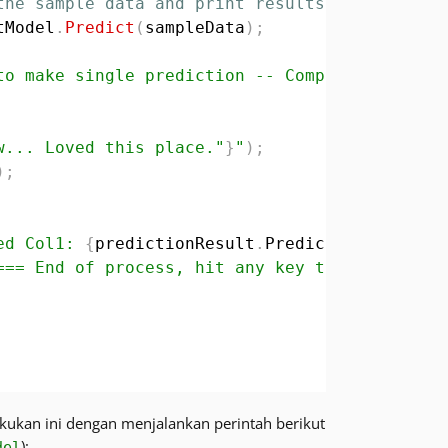
the sample data and print results
tModel
.
Predict
(
sampleData
)
;
to make single prediction -- Comparing actual
w... Loved this place."
}
"
)
;
)
;
ed Col1: 
{
predictionResult
.
PredictedLabel
}
\n\
=== End of process, hit any key to finish ===
ukan ini dengan menjalankan perintah berikut
):
del