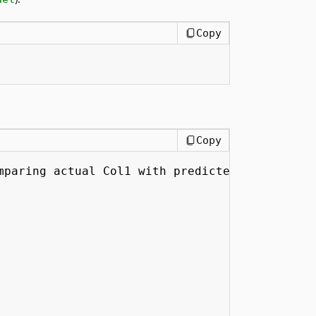
Copy
Copy
mparing actual Col1 with predicted Col1 from 