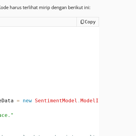
de harus terlihat mirip dengan berikut ini:
Copy
eData 
=
new
SentimentModel
.
ModelInput
(
)
ace."