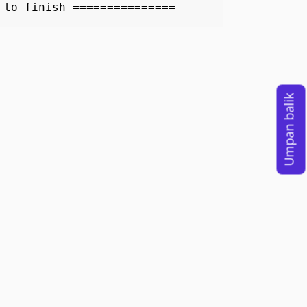
 to finish ===============
Umpan balik
ntuan Penggunaan
Merek dagang