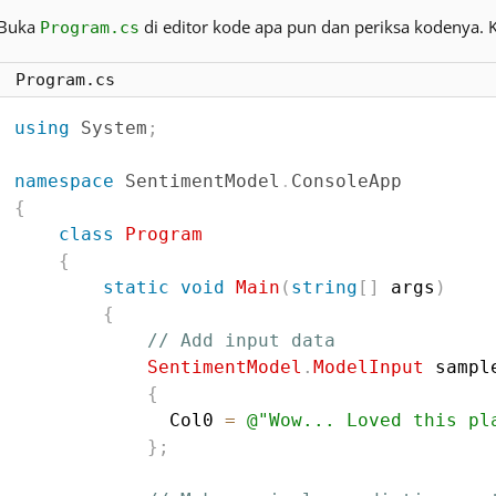
Buka
di editor kode apa pun dan periksa kodenya. Ko
Program.cs
Program.cs
using
System
;
namespace
SentimentModel
.
ConsoleApp
{
class
Program
{
static
void
Main
(
string
[
]
 args
)
{
// Add input data
SentimentModel
.
ModelInput
 sampl
{
              Col0 
=
@"Wow... Loved this pl
}
;