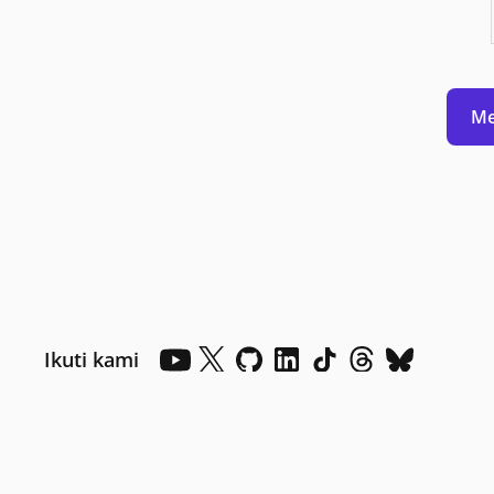
Me
Ikuti kami
Mode gelap
Dark mode off
Pilihan Privasi Anda
Privasi Kesehatan Konsumen
Didukung oleh .NET 10.0.10
H