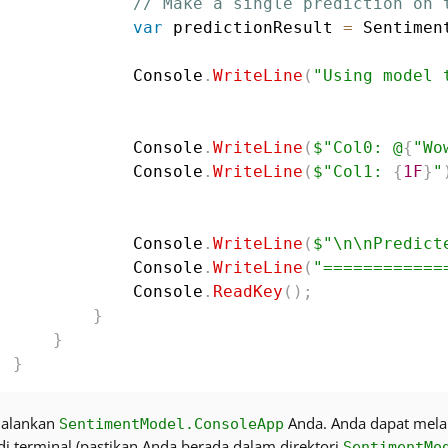
// Make a single prediction on 
var
 predictionResult 
=
 Sentimen
            Console
.
WriteLine
(
"Using model 
            Console
.
WriteLine
(
$"Col0: @
{
"Wo
            Console
.
WriteLine
(
$"Col1: 
{
1F
}
"
            Console
.
WriteLine
(
$"\n\nPredict
            Console
.
WriteLine
(
"============
            Console
.
ReadKey
(
)
;
}
}
}
Jalankan
Anda. Anda dapat melak
SentimentModel.ConsoleApp
di terminal (pastikan Anda berada dalam direktori
SentimentMo