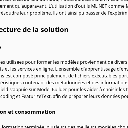
dement qu’auparavant. L’utilisation d’outils ML.NET comme
ésoudre leur problème. Ils ont ainsi pu passer de l’expéri
ecture de la solution
s
s utilisées pour former les modèles proviennent de diverses 
ts et les services en ligne. L'ensemble d'apprentissage d'e
ons est composé principalement de fichiers exécutables por
téristiques contenant des métadonnées et des informations 
ld s'appuie sur Model Builder pour les aider à choisir les
oding et FeaturizeText, afin de préparer leurs données pou
ion et consommation
a formation terminée, plusieurs des meilleurs modèles choi