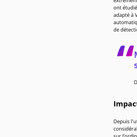
extrêmemen
ont étudi
adapté à V
automatiq
de détecti
D
Impac
Depuis l'u
considéra
sur l’ordi