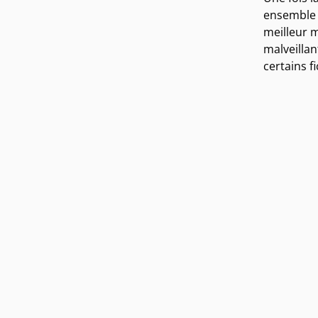
ensemble d
meilleur m
malveillan
certains f