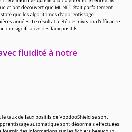
été informés qu'elle allait bientôt être retirée. Ils
que et ont découvert que
ML.NET
était parfaitement
nstaté que les algorithmes d’apprentissage
es années. Le résultat a été des niveaux d’efficacité
tion significative des faux positifs.
vec fluidité à notre
et le taux de faux positifs de VoodooShield se sont
apprentissage automatique sont désormais effectuées
e fournir des informations sur les fichiers beaucoup