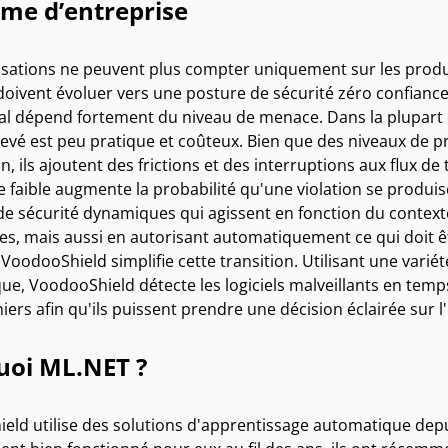
me d’entreprise
isations ne peuvent plus compter uniquement sur les produi
doivent évoluer vers une posture de sécurité zéro confianc
al dépend fortement du niveau de menace. Dans la plupart
vé est peu pratique et coûteux. Bien que des niveaux de pr
on, ils ajoutent des frictions et des interruptions aux flux de 
faible augmente la probabilité qu'une violation se produise
de sécurité dynamiques qui agissent en fonction du conte
s, mais aussi en autorisant automatiquement ce qui doit êtr
. VoodooShield simplifie cette transition. Utilisant une vari
e, VoodooShield détecte les logiciels malveillants en temps r
chiers afin qu'ils puissent prendre une décision éclairée sur 
uoi ML.NET ?
eld utilise des solutions d'apprentissage automatique depui