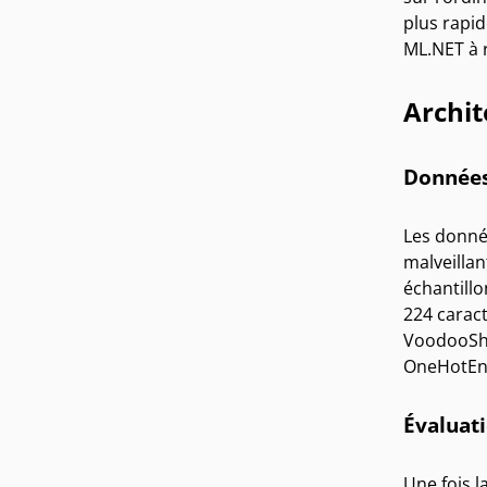
plus rapi
ML.NET à r
Archit
Donnée
Les donnée
malveillan
échantill
224 carac
VoodooShie
OneHotEnc
Évaluat
Une fois l