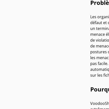
Problè
Les organ
défaut et 
un termin
menace éle
de violati
de menace 
postures 
les menace
pas facile
automatiqu
sur les fi
Pourq
VoodooShi