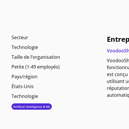
Secteur
Entrep
Technologie
VoodooSh
Taille de l’organisation
VoodooShie
Petite (1-49 employés)
fonctionna
est conçu 
Pays/région
utilisant
États-Unis
réputation
automatiq
Technologie
Artificial Intelligence & ML