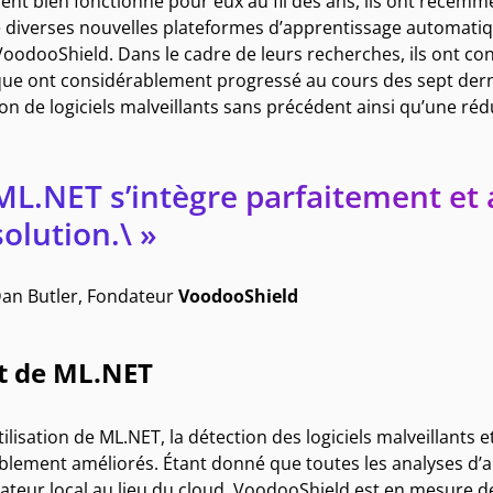
t bien fonctionné pour eux au fil des ans, ils ont récemment 
é diverses nouvelles plateformes d’apprentissage automati
oodooShield. Dans le cadre de leurs recherches, ils ont co
ue ont considérablement progressé au cours des sept dernièr
on de logiciels malveillants sans précédent ainsi qu’une réduc
ML.NET s’intègre parfaitement et a
solution.\ »
an Butler, Fondateur
VoodooShield
t de ML.NET
tilisation de ML.NET, la détection des logiciels malveillants 
blement améliorés. Étant donné que toutes les analyses d’
nateur local au lieu du cloud, VoodooShield est en mesure d