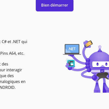
Bien démarrer
 C# et .NET qui
ins A64, etc.
t des
ur interagir
 que des
analogiques en
ANDROID.