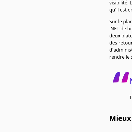
visibilité
qu'il est 
Sur le pla
.NET de bo
deux plat
des retour
d'administ
rendre le 
T
Mieux 