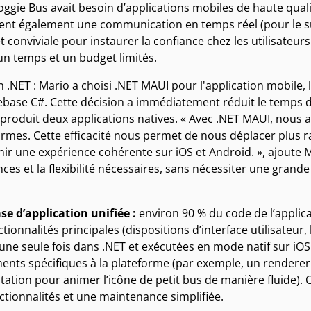
Doggie Bus avait besoin d’applications mobiles de haute qual
ent également une communication en temps réel (pour le suivi
t conviviale pour instaurer la confiance chez les utilisateurs.
un temps et un budget limités.
n .NET : Mario a choisi .NET MAUI pour l'application mobile, 
ebase C#. Cette décision a immédiatement réduit le temps d
produit deux applications natives. « Avec .NET MAUI, nous 
formes. Cette efficacité nous permet de nous déplacer plus
nir une expérience cohérente sur iOS et Android. », ajoute 
es et la flexibilité nécessaires, sans nécessiter une grande
e d’application unifiée :
environ 90 % du code de l’applica
ctionnalités principales (dispositions d’interface utilisateu
 une seule fois dans .NET et exécutées en mode natif sur iOS
ents spécifiques à la plateforme (par exemple, un rendere
itation pour animer l’icône de petit bus de manière fluide).
ctionnalités et une maintenance simplifiée.