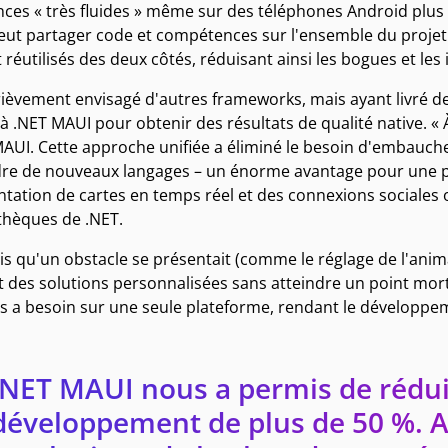
es « très fluides » même sur des téléphones Android plus anc
peut partager code et compétences sur l'ensemble du projet
t réutilisés des deux côtés, réduisant ainsi les bogues et le
ièvement envisagé d'autres frameworks, mais ayant livré des 
à .NET MAUI pour obtenir des résultats de qualité native. « À
MAUI. Cette approche unifiée a éliminé le besoin d'embauch
re de nouveaux langages – un énorme avantage pour une p
tation de cartes en temps réel et des connexions sociales on
thèques de .NET.
s qu'un obstacle se présentait (comme le réglage de l'anim
 des solutions personnalisées sans atteindre un point mort
s a besoin sur une seule plateforme, rendant le développem
.NET MAUI nous a permis de rédui
développement de plus de 50 %. A