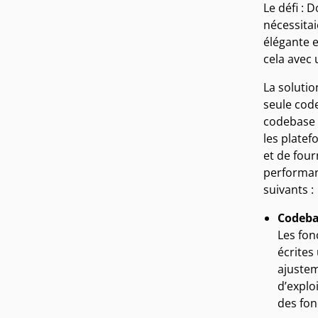
Le défi : 
nécessitai
élégante e
cela avec 
La solutio
seule cod
codebase 
les plate
et de four
performanc
suivants :
Codebas
Les fon
écrites
ajustem
d’explo
des fon