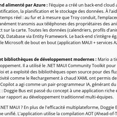
nd alimenté par Azure :
l’équipe a créé un back-end cloud
ntification, la planification et le stockage des données. À l’a
 temps réel : au fur et à mesure que Troy conduit, l’empla
anément transmis aux téléphones des propriétaires des anim
ct sur la carte. Toutes les données (calendriers, profils d’a
QL Database via Entity Framework. Le back-end s’intègre éga
ile Microsoft de bout en bout (application MAUI + services Azur
 et bibliothèques de développement modernes :
Mario a ti
loppement. Il a utilisé le .NET MAUI Community Toolkit pour 
loi et a exploité des bibliothèques open source pour des flu
ivité comme le Rechargement à chaud XAML ont permis des aj
Copilot a agi comme un pair-programmeur IA, générant du 
t : Doggie Bus est passé du concept à une application riche 
ar rapport au développement traditionnel multi-équipes.
NET MAUI ? En plus de l'efficacité multiplateforme, Doggie
 unifié. L'application utilise la compilation AOT (Ahead-of-