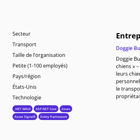
Secteur
Entrep
Transport
Doggie B
Taille de l’organisation
Doggie Bus
Petite (1-100 employés)
chiens » –
leurs chie
Pays/région
personnel
États-Unis
le transpo
propriétai
Technologie
.NET MAUI
ASP.NET Core
Azure
Azure SignalR
Entity Framework