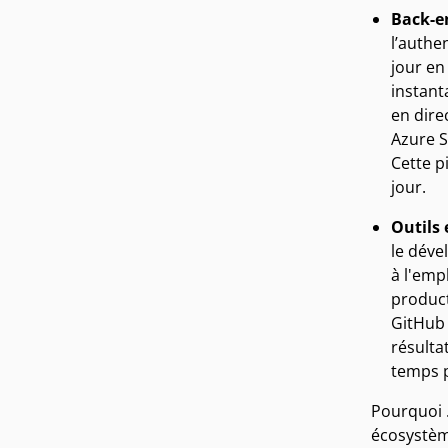
Back-e
l’authe
jour en
instant
en dire
Azure S
Cette p
jour.
Outils
le déve
à l'emp
product
GitHub 
résulta
temps p
Pourquoi .
écosystème