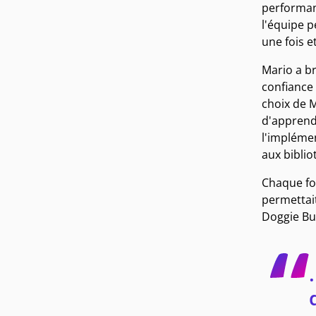
performanc
l'équipe 
une fois e
Mario a br
confiance 
choix de 
d'apprend
l'implémen
aux biblio
Chaque foi
permettait
Doggie Bu