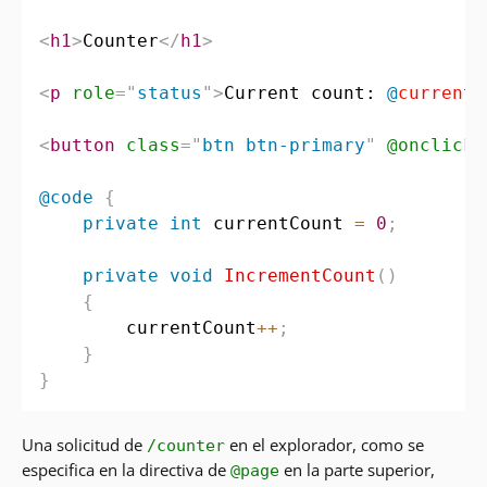
<
h1
>
Counter
</
h1
>
<
p
role
=
"
status
"
>
Current count: 
@
currentC
<
button
class
=
"
btn btn-primary
"
@onclick
=
@code
{
private
int
 currentCount 
=
0
;
private
void
IncrementCount
(
)
{
        currentCount
++
;
}
}
Una solicitud de
en el explorador, como se
/counter
especifica en la directiva de
en la parte superior,
@page