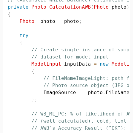
private
Photo
CalculationAWB
(
Photo
 photo
)
{
Photo
 _photo 
=
 photo
;
try
{
// Create single instance of sampl
// dataset for model input
ModelInput
 inputData 
=
new
ModelIn
{
// FileNameImageLight: path fo
// Photo source object (JPG or
            ImageSource 
=
 _photo
.
FileNameI
}
;
// WB_ML_PC: % of likelihood of AW
// (well calculated), cold, tint g
// AWB's Accuracy Result ("OK"): p