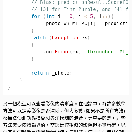
// Bias: predictionResult.Score[0]
// [3] for Tint Purple, and [4] fo
for
(
int
 i 
=
0
;
 i 
<
5
;
 i
++
)
{
            _photo
.
WB_ML_PC
[
i
]
=
 predictio
}
catch
(
Exception
 ex
)
{
            log
.
Error
(
ex
,
"Throughout ML_I
}
return
 _photo
;
}
}
另一個模型可以查看影像的清晰度。在理論中，有許多數學
方法可以定義影像是否清晰，但大多數 (如果不是所有方法)
都無法偵測動態模糊和專注模糊的混合。更重要的是，這些
方法需要依賴臨界值，當您比較相似的影像但不夠精確，以
決定單個影像是否足夠清晰時，這很好。這些方法無法偵測