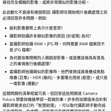
尋找完全模糊的影像，或將非常類似的影像分組。
此自動化不直接有幾個原因; 攝影師在開始相片後續處理之前
必須回答許多問題，例如:
銳利影像實際上表示什麼意思?
攝影師拍攝許多類似影像的原因 (好或壞) 為何?
當攝影師拍攝 RAW + JPG 時，何時需要 RAW 檔案而不
是 JPG 檔案?
為何要捨棄閉眼的人類臉部影像，或是應該做為有意為
之的事情進行後續處理?
當攝影師拍攝類似的影像時，他們會將成員堆疊成焦點
堆疊 (巨集)、HDR (橫向)、多重曝光用途 (創意)，或只是
一堆影像 (運動)?
這類問題的清單相當冗長，但回答這些問題是 Camera
Futura 想要與機器學習一起做的事。許多附加價值來自針對
攝影師需求自訂的「智慧助理」，可以取代攝影師手動完成