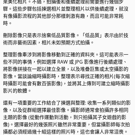
來美化相片。不過，拍攝後和後續處理前需要進行幾個步
驟。這些步驟包括揀選相片並整理相片以供後續處理，就沒
有像攝影流程的其他部分那樣刺激有趣，而且可能非常耗
時。
刪除影像只是表示捨棄低品質影像。「低品質」表示由於技
術而非藝術因素，相片未如預期方式拍攝。
整理影像牽涉到將影像移動到正確的資料夾。這可能表示一
些不同的事情，例如選擇 RAW 或 JPG 影像進行後續處理、
將影像拼接在一起以建立全景，以及堆疊巨集或太空攝影的
影像。當談論縮時攝影時，整理表示尋找正確的相片(每次縮
時攝影可能會有數百張影像)，並將其上傳到可建立縮時攝影
影片的軟體。
還有一項重要的工作結合了揀選與整理: 收集一系列類似的影
像，以及從群組選擇最佳影像。攝影師通常會拍攝許多相同
主題的影像 (從動作運動到活動，到只拍攝其子女遊戲的影
像)。選擇最好的幾張照片雖然非常重要，但當攝影師每次拍
攝都必須經過幾十組這樣的照片時，這也會讓人非常沮喪。