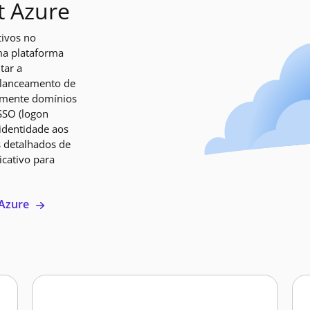
t Azure
tivos no
a plataforma
tar a
alanceamento de
ilmente domínios
 SSO (logon
 identidade aos
s detalhados de
cativo para
 Azure