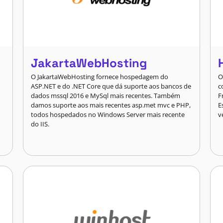
JakartaWebHosting
O JakartaWebHosting fornece hospedagem do
O
ASP.NET e do .NET Core que dá suporte aos bancos de
c
dados mssql 2016 e MySql mais recentes. Também
F
damos suporte aos mais recentes asp.met mvc e PHP,
E
todos hospedados no Windows Server mais recente
v
do IIS.