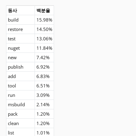
동사
백분율
build
15.98%
restore
14.50%
test
13.06%
nuget
11.84%
new
7.42%
publish
6.92%
add
6.83%
tool
6.51%
run
3.09%
msbuild
2.14%
pack
1.20%
clean
1.20%
list
1.01%