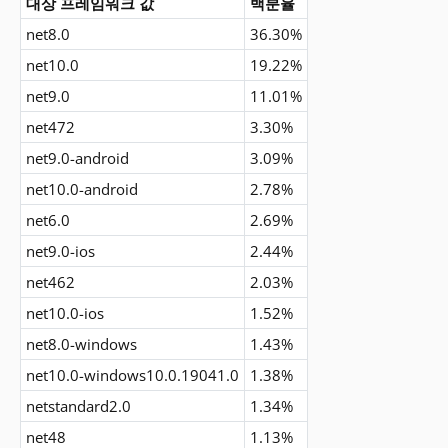
대상 프레임워크 값
백분율
net8.0
36.30%
net10.0
19.22%
net9.0
11.01%
net472
3.30%
net9.0-android
3.09%
net10.0-android
2.78%
net6.0
2.69%
net9.0-ios
2.44%
net462
2.03%
net10.0-ios
1.52%
net8.0-windows
1.43%
net10.0-windows10.0.19041.0
1.38%
netstandard2.0
1.34%
net48
1.13%