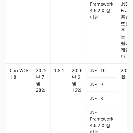
Framework
.NET
4.6.2 이상
Fram
버전
종료 
또는 
주 버
는 부
릴리스
개월 
다.
CoreWCF
2025
1.8.1
2026
.NET 10
2026
1.8
년 7
년 6
월 2
월
월
.NET 9
28일
16일
.NET 8
.NET
Framework
4.6.2 이상
버전