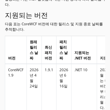
다.
지원되는 버전
다음 표는 CoreWCF 버전에 대한 릴리스 및 지원 종료 날짜를
추적합니다.
원래
패치
릴리
최신
릴리
스 날
패치
스 날
지원되는
버전
짜
버전
짜
.NET 버전
지원 
지원되는 버전
CoreWCF
2026
1.9.1
2026
.NET 10
2028
1.9
년 4
년 6
월 14
월
월
는 다
24일
16일
버전 
부 버
리스 
월 후
다.