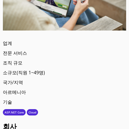
업계
전문 서비스
조직 규모
소규모(직원 1~49명)
국가/지역
아르메니아
기술
ASP.NET Core
Cloud
회사