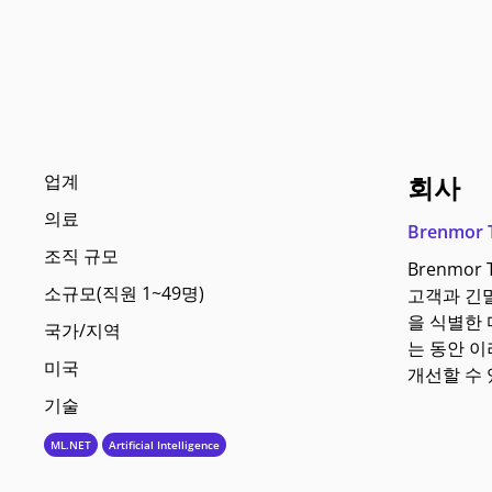
업계
회사
의료
Brenmor 
조직 규모
Brenmo
소규모(직원 1~49명)
고객과 긴
을 식별한 
국가/지역
는 동안 
미국
개선할 수 
기술
ML.NET
Artificial Intelligence