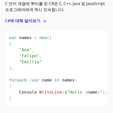
C 언어 계열에 뿌리를 둔 C#은 C, C++, Java 및 JavaScript
프로그래머에게 즉시 친숙합니다.
C#에 대해 알아보기
var
 names 
=
new
[
]
{
"Ana"
,
"Felipe"
,
"Emillia"
}
;
foreach
(
var
 name 
in
 names
)
{
    Console
.
WriteLine
(
$"Hello 
{
name
}
"
)
;
}