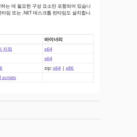
실행하는 데 필요한 구성 요소만 포함되어 있습니
re 런타임 또는 .NET 데스크톱 런타임도 설치합니
바이너리
.0.9)에 대한 다운로드
자 지침
x64
x64
6
zip:
x64
|
x86
l scripts
한 수정 사항을 얻으려면 업그레이드해야 합니다.