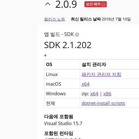
2.0.9
Tooltip: 이 릴리스
보안 패치
릴리스 노트
최신 릴리스 날짜
2018년 7월 10일
앱 빌드 - SDK
Tooltip: 앱을 빌드하시겠습니
SDK 2.1.202
*
OS
설치 관리자
.NET Core 2.0 SDK (v2.1.202)에 대한 다운로
Linux
패키지 관리자 지침
macOS
x64
Windows
zip:
x64
|
x86
전체
dotnet-install scripts
다음에 포함됨
Visual Studio 15.7
포함된 런타임