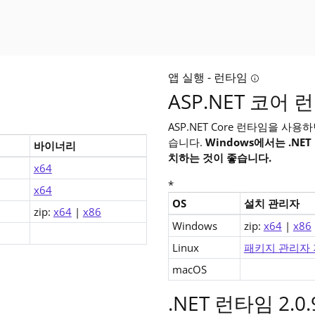
에는 보안 문제에 대한 수정 사항이 포함되어 있습니다. 이전 패치 릴리스를 사용하는 경우 이러
앱 실행 - 런타임
까? SDK(소프트웨어 개발 키트)에는 명령줄 도구 및 모든 편집기(예: V
Tooltip:
ASP.NET 코어 런
ASP.NET Core 런타임을 사
습니다.
Windows에서는 .NE
바이너리
치하는 것이 좋습니다.
드
x64
*
x64
OS
설치 관리자
zip:
x64
|
x86
ASP.NET Core 2.0 Runtime 
Windows
zip:
x64
|
x86
Linux
패키지 관리자
macOS
.NET 런타임 2.0.