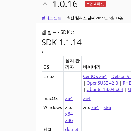
1.0.16
Tooltip: 이 릴
보안 패치
릴리스 노트
최신 릴리스 날짜
2019년 5월 14일
앱 빌드 - SDK
Tooltip: 앱을 빌드하시겠습니
SDK 1.1.14
*
설치 관
OS
리자
바이너리
.NET Core 1.1 SDK (v1.1.14)에 대한 다운로드
Linux
CentOS x64
|
Debian 9
|
OpenSUSE 42.3
|
RHE
|
Ubuntu 18.04 x64
|
U
macOS
x64
x64
Windows
zip:
zip:
x64
|
x86
x64
|
x86
전체
dotnet-