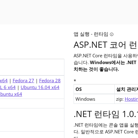
리스에는 보안 문제에 대한 수정 사항이 포함되어 있습니다. 이전 패치 릴리스를 사용하는 경우 
앱 실행 - 런타임
까? SDK(소프트웨어 개발 키트)에는 명령줄 도구 및 모든 편집기(예: V
Tooltip:
ASP.NET 코어 런
ASP.NET Core 런타임을 사
습니다.
Windows에서는 .NE
치하는 것이 좋습니다.
 x64
|
Fedora 27
|
Fedora 28
*
L 6 x64
|
Ubuntu 16.04 x64
OS
설치 관리
buntu x64
ASP.NET Core 1.0 Runtime 
Windows
zip:
Hosti
.NET 런타임 1.0.
.NET 런타임에는 콘솔 앱을 
다. 일반적으로 ASP.NET Co