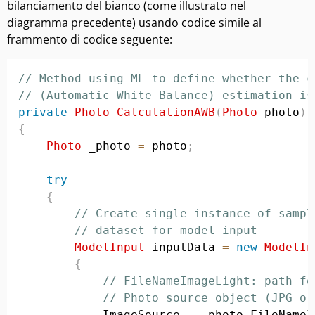
bilanciamento del bianco (come illustrato nel
diagramma precedente) usando codice simile al
frammento di codice seguente:
// Method using ML to define whether the c
// (Automatic White Balance) estimation is
private
Photo
CalculationAWB
(
Photo
 photo
)
{
Photo
 _photo 
=
 photo
;
try
{
// Create single instance of sampl
// dataset for model input
ModelInput
 inputData 
=
new
ModelIn
{
// FileNameImageLight: path fo
// Photo source object (JPG or
            ImageSource 
=
 _photo
.
FileNameI