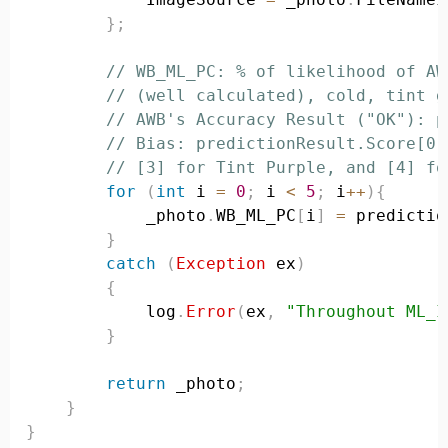
}
;
// WB_ML_PC: % of likelihood of AW
// (well calculated), cold, tint g
// AWB's Accuracy Result ("OK"): p
// Bias: predictionResult.Score[0]
// [3] for Tint Purple, and [4] fo
for
(
int
 i 
=
0
;
 i 
<
5
;
 i
++
)
{
            _photo
.
WB_ML_PC
[
i
]
=
 predictio
}
catch
(
Exception
 ex
)
{
            log
.
Error
(
ex
,
"Throughout ML_I
}
return
 _photo
;
}
}