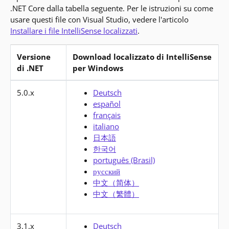
.NET Core dalla tabella seguente. Per le istruzioni su come
usare questi file con Visual Studio, vedere l'articolo
Installare i file IntelliSense localizzati
.
Versione
Download localizzato di IntelliSense
di .NET
per Windows
Scarica IntelliSense per ogni versione principale
5.0.x
Deutsch
español
français
italiano
日本語
한국어
português (Brasil)
русский
中文（简体）
中文（繁體）
3.1.x
Deutsch