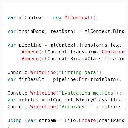
var
 mlContext 
=
new
MLContext
(
)
;
var
(
trainData
,
 testData
)
=
 mlContext
.
Binar
var
 pipeline 
=
 mlContext
.
Transforms
.
Text
.
F
.
Append
(
mlContext
.
Transforms
.
Concatena
.
Append
(
mlContext
.
BinaryClassification
Console
.
WriteLine
(
"Fitting data"
)
;
var
 fitResult 
=
 pipeline
.
Fit
(
trainData
)
;
Console
.
WriteLine
(
"Evaluating metrics"
)
;
var
 metrics 
=
 mlContext
.
BinaryClassificati
Console
.
WriteLine
(
"Accuracy: "
+
 metrics
.
A
using
(
var
 stream 
=
 File
.
Create
(
emailParsi
{