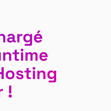
chargé
untime
Hosting
 !