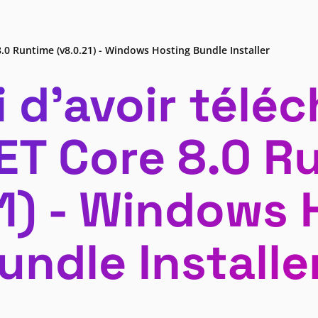
.0 Runtime (v8.0.21) - Windows Hosting Bundle Installer
 d’avoir télé
ET Core 8.0 R
21) - Windows 
undle Installer