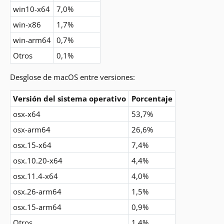
win10-x64
7,0%
win-x86
1,7%
win-arm64
0,7%
Otros
0,1%
Desglose de macOS entre versiones:
Versión del sistema operativo
Porcentaje
osx-x64
53,7%
osx-arm64
26,6%
osx.15-x64
7,4%
osx.10.20-x64
4,4%
osx.11.4-x64
4,0%
osx.26-arm64
1,5%
osx.15-arm64
0,9%
Otros
1,4%