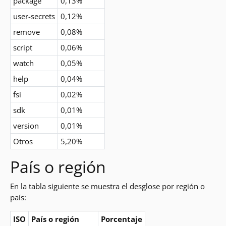
package
0,13%
user-secrets
0,12%
remove
0,08%
script
0,06%
watch
0,05%
help
0,04%
fsi
0,02%
sdk
0,01%
version
0,01%
Otros
5,20%
País o región
En la tabla siguiente se muestra el desglose por región o
país:
ISO
País o región
Porcentaje