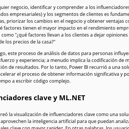
uier negocio, identificar y comprender a los influenciadores
tados empresariales) y los segmentos de clientes es fundam
as, priorizar los cambios en el negocio y obtener ventajas c
ué factores tienen el mayor impacto en el rendimiento emp
como "¿qué factores llevan a los clientes a dejar opiniones 
 los precios de la casa?"
go, este proceso de análisis de datos para personas influy
fuerzo y experiencia; a menudo implica la codificación de m
ación de resultados. Por lo tanto, Power BI recurrió a una s
celerar el proceso de obtener información significativa y pod
empo a escribir código complejo.
nciadores clave y ML.NET
reó la visualización de influenciadores clave como una sol
aprovechen la inteligencia artificial para que puedan anal
les clave con mayor rapidez. En otras palabras, los usuari