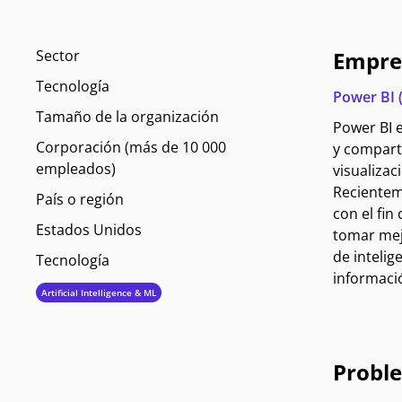
Sector
Empre
Tecnología
Power BI 
Tamaño de la organización
Power BI e
Corporación (más de 10 000
y compart
empleados)
visualizac
Recientem
País o región
con el fin
Estados Unidos
tomar mejo
de intelige
Tecnología
informaci
Artificial Intelligence & ML
Probl