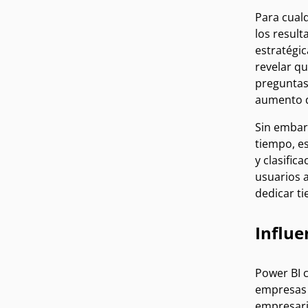
Para cualq
los resul
estratégic
revelar q
preguntas 
aumento de
Sin embar
tiempo, es
y clasific
usuarios a
dedicar ti
Influe
Power BI c
empresas 
empresaria