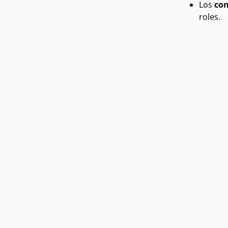
Los
co
roles.