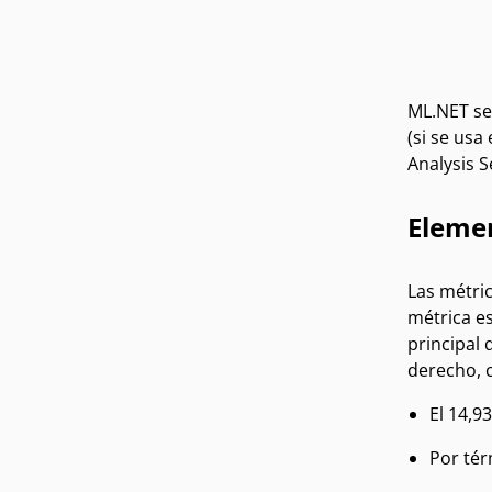
ML.NET se
(si se usa
Analysis S
Elemen
Las métric
métrica es
principal 
derecho, 
El 14,9
Por tér