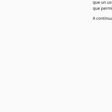
que un usu
que permit
A continua