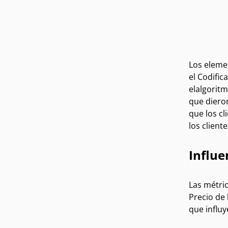
Los elemen
el
Codific
el
algoritm
que dieron
que los cl
los client
Influe
Las métric
Precio de 
que influy