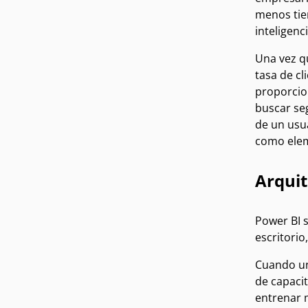
menos tiem
inteligencia
Una vez qu
tasa de cl
proporcio
buscar se
de un usua
como elem
Arquit
Power BI s
escritorio
Cuando un
de capacit
entrenar 