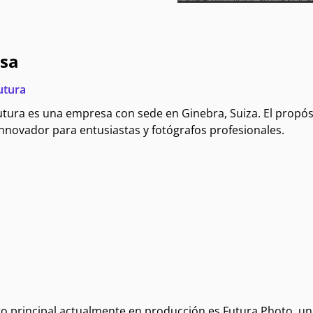
sa
utura
tura es una empresa con sede en Ginebra, Suiza. El propósi
nnovador para entusiastas y fotógrafos profesionales.
to principal actualmente en producción es Futura Photo, un