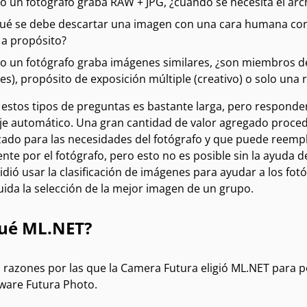
 un fotógrafo graba RAW + JPG, ¿cuándo se necesita el arc
ué se debe descartar una imagen con una cara humana con
a propósito?
 un fotógrafo graba imágenes similares, ¿son miembros de 
jes), propósito de exposición múltiple (creativo) o solo una
e estos tipos de preguntas es bastante larga, pero responde
je automático. Una gran cantidad de valor agregado procede
ado para las necesidades del fotógrafo y que puede reempla
te por el fotógrafo, pero esto no es posible sin la ayuda 
dió usar la clasificación de imágenes para ayudar a los fot
luida la selección de la mejor imagen de un grupo.
qué ML.NET?
 razones por las que la Camera Futura eligió ML.NET para p
tware Futura Photo.