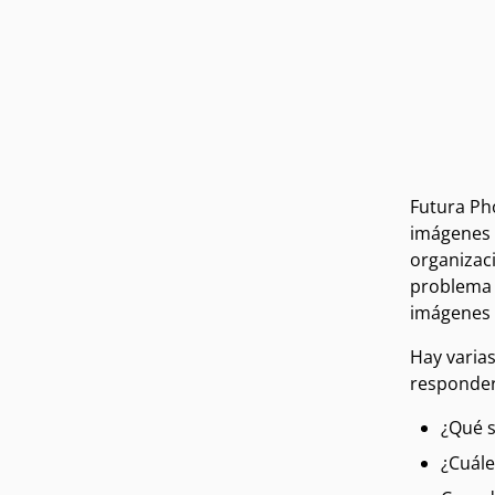
Futura Pho
imágenes a
organizac
problema 
imágenes 
Hay varia
responder 
¿Qué s
¿Cuále