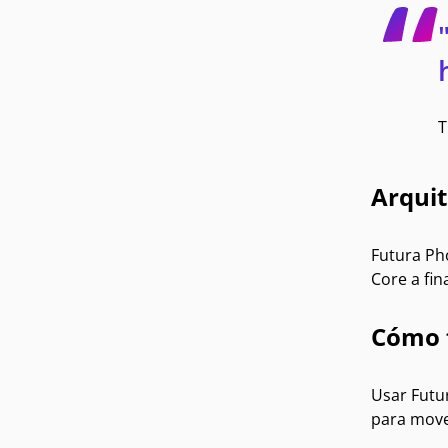
T
Arquit
Futura Ph
Core a fin
Cómo 
Usar Futur
para mover