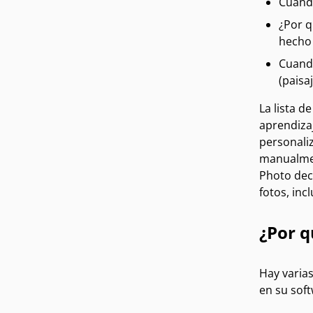
Cuando
¿Por q
hecho 
Cuando
(paisa
La lista d
aprendiza
personaliz
manualmen
Photo deci
fotos, inc
¿Por 
Hay varias
en su sof