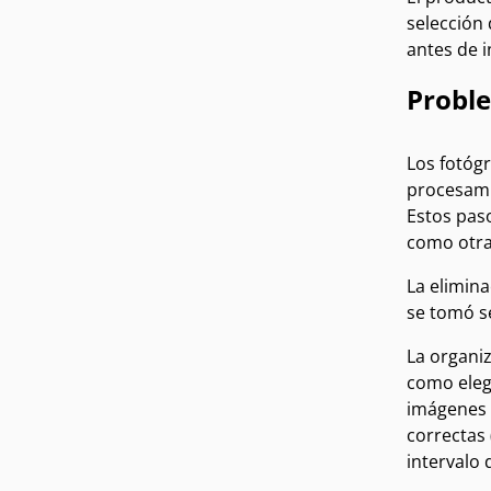
selección 
antes de i
Probl
Los fotóg
procesami
Estos paso
como otra
La elimina
se tomó se
La organiz
como eleg
imágenes p
correctas 
intervalo 