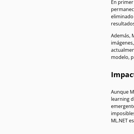
En primer
permanecer
eliminado
resultados
Además, M
imágenes,
actualmen
modelo, p
Impac
Aunque ML
learning 
emergente,
imposibles
ML.NET es