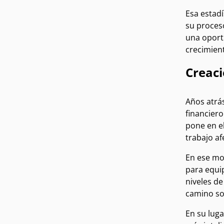
Esa estadí
su proceso
una oportu
crecimient
Creac
Años atrá
financier
pone en e
trabajo a
En ese mo
para equip
niveles de
camino sos
En su luga