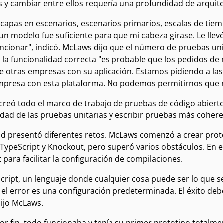
s y cambiar entre ellos requería una profundidad de arquit
 capas en escenarios, escenarios primarios, escalas de tiem
un modelo fue suficiente para que mi cabeza girase. Le llev
uncionar", indicó. McLaws dijo que el número de pruebas un
 la funcionalidad correcta "es probable que los pedidos de
e otras empresas con su aplicación. Estamos pidiendo a la
mpresa con esta plataforma. No podemos permitirnos que n
creó todo el marco de trabajo de pruebas de código abier
idad de las pruebas unitarias y escribir pruebas más cohe
end presentó diferentes retos. McLaws comenzó a crear pro
TypeScript y Knockout, pero superó varios obstáculos. En 
 para facilitar la configuración de compilaciones.
Script, un lenguaje donde cualquier cosa puede ser lo que 
; el error es una configuración predeterminada. El éxito d
Dijo McLaws.
r fin, todo funcionaba y tenía su primer prototipo totalme