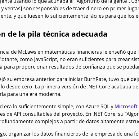
gente usando lo que acuñaba el "Algoritmo de la gente". Com
y ventas] son responsables de traer dinero en primer lugar,
nte, y que fuesen lo suficientemente fáciles para que los e
ón de la pila técnica adecuada
encia de McLaws en matemáticas financieras le enseñó que
lotante, como JavaScript, no eran suficientes para crear si
C# para proporcionar resultados de confianza que se pueda
ó su empresa anterior para iniciar BurnRate, tuvo que deja
rlo desde cero. La primera versión de .NET Core acababa de
rla para una era moderna.
d era lo suficientemente simple, con Azure SQL y
Microsoft 
s de API consultables del proyecto. En .NET Core, su "Algo
profundamente complejos a partir de datos altamente estru
go, organizar los datos financieros de la empresa de una f