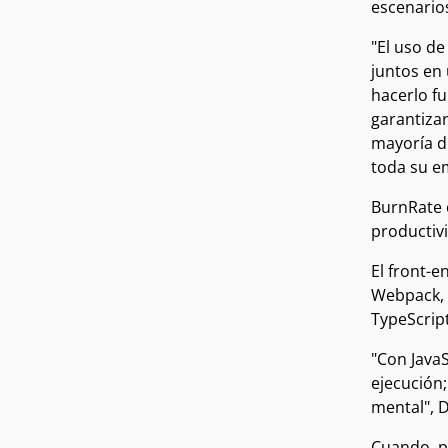
escenario
"El uso de
juntos en 
hacerlo f
garantizar
mayoría d
toda su e
BurnRate 
productiv
El front-
Webpack, 
TypeScript
"Con Java
ejecución
mental", 
Cuando, po