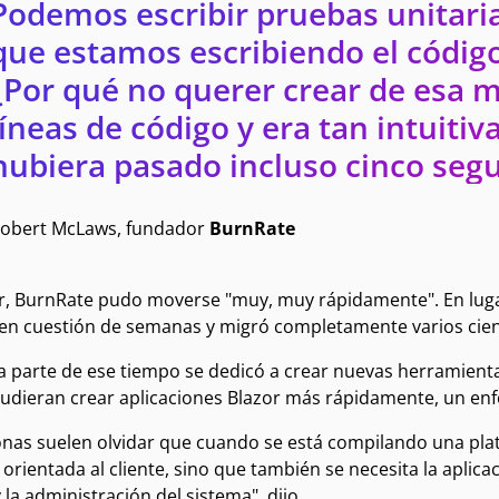
Podemos escribir pruebas unitaria
que estamos escribiendo el códig
¿Por qué no querer crear de esa 
líneas de código y era tan intuiti
hubiera pasado incluso cinco seg
obert McLaws, fundador
BurnRate
r, BurnRate pudo moverse "muy, muy rápidamente". En lugar
 en cuestión de semanas y migró completamente varios cien
 parte de ese tiempo se dedicó a crear nuevas herramient
udieran crear aplicaciones Blazor más rápidamente, un enfo
onas suelen olvidar que cuando se está compilando una pla
 orientada al cliente, sino que también se necesita la aplic
 la administración del sistema", dijo.