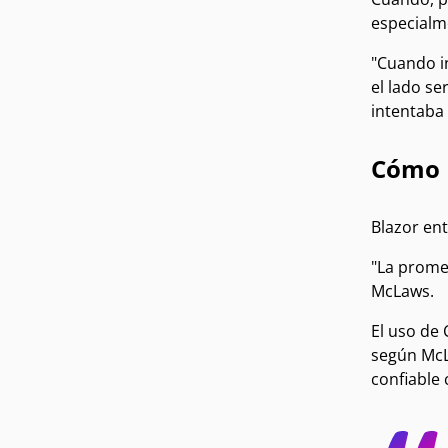
especialm
"Cuando in
el lado se
intentaba 
Cómo B
Blazor en
"La prome
McLaws.
El uso de 
según McLa
confiable 