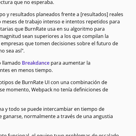
ectura que no esperaba.
po y resultados planeados frente a [resultados] reales
ó meses de trabajo intenso e intentos repetidos para
itarias que BurnRate usa en su algoritmo para
 magnitud sean superiores a los que compilan la
s empresas que tomen decisiones sobre el futuro de
o sea así".
to llamado
Breakdance
para aumentar la
rentes en menos tiempo.
totipos de BurnRate UI con una combinación de
ese momento, Webpack no tenía definiciones de
sea y todo se puede intercambiar en tiempo de
ebe ganarse, normalmente a través de una angustia
nte funcional, el equipo tuvo problemas de escalado,