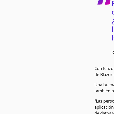
R
Con Blazo
de Blazor
Una buena
también p
"Las pers
aplicación
de datos y