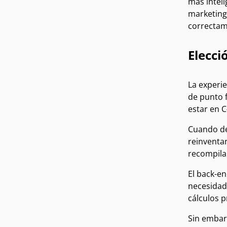
más inteli
marketing 
correctame
Elecci
La experi
de punto f
estar en 
Cuando dej
reinventa
recompila
El back-en
necesidade
cálculos 
Sin embar