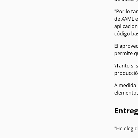
"Por lo t
de XAML en
aplicacion
código ba
El aprove
permite q
\Tanto si 
producció
A medida 
elementos 
Entreg
"He elegid