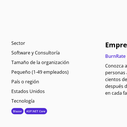
Sector
Empre
Software y Consultoría
BurnRate
Tamaño de la organización
Conozca a
Pequeño (1-49 empleados)
personas a
cientos de
País o región
después d
Estados Unidos
en cada fa
Tecnología
Blazor
ASP.NET Core