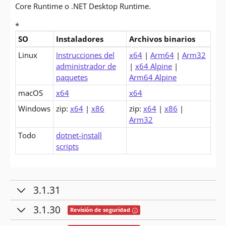
Core Runtime o .NET Desktop Runtime.
*
SO
Instaladores
Archivos binarios
Descargas para .NET Core 3.1 Runtime (v3.1.32)
Linux
Instrucciones del
x64
|
Arm64
|
Arm32
administrador de
|
x64 Alpine
|
paquetes
Arm64 Alpine
macOS
x64
x64
Windows
zip:
x64
|
x86
zip:
x64
|
x86
|
Arm32
Todo
dotnet-install
scripts
3.1.31
3.1.30
Tooltip: Esta versión contiene cor
Revisión de seguridad