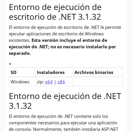
Entorno de ejecución de
escritorio de .NET 3.1.32
El entorno de ejecución de escritorio de .NET le permite
ejecutar aplicaciones de escritorio de Windows
existentes.
Esta versión incluye el entorno de
ejecución de .NET; no es necesario instalarlo por
separado.
*
SO
Instaladores
Archivos binarios
Descargas para .NET Core 3.1 Desktop Runtime (v3.1.32)
Windows
zip:
x64
|
x86
Entorno de ejecución de .NET
3.1.32
El entorno de ejecución de .NET contiene solo los
componentes necesarios para ejecutar una aplicación
de consola. Normalmente, también instalaría ASP.NET