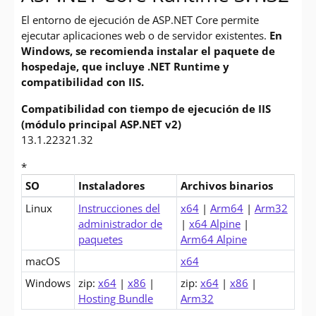
El entorno de ejecución de ASP.NET Core permite
ejecutar aplicaciones web o de servidor existentes.
En
Windows, se recomienda instalar el paquete de
hospedaje, que incluye .NET Runtime y
compatibilidad con IIS.
Compatibilidad con tiempo de ejecución de IIS
(módulo principal ASP.NET v2)
13.1.22321.32
*
SO
Instaladores
Archivos binarios
Descargas para ASP.NET Core 3.1 Runtime (v3.1.32)
Linux
Instrucciones del
x64
|
Arm64
|
Arm32
administrador de
|
x64 Alpine
|
paquetes
Arm64 Alpine
macOS
x64
Windows
zip:
x64
|
x86
|
zip:
x64
|
x86
|
Hosting Bundle
Arm32