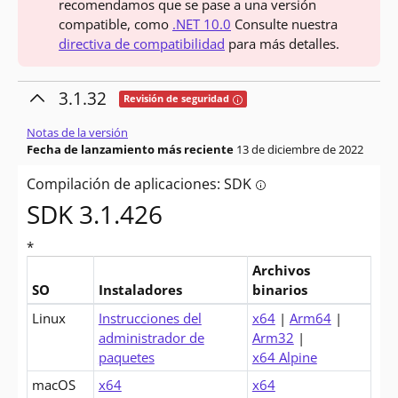
recomendamos que se pase a una versión
compatible, como
.NET 10.0
Consulte nuestra
directiva de compatibilidad
para más detalles.
3.1.32
Tooltip: Esta versión contiene cor
Revisión de seguridad
Notas de la versión
Fecha de lanzamiento más reciente
13 de diciembre de 2022
Compilación de aplicaciones: SDK
Tooltip: ¿Quiere compil
SDK 3.1.426
*
Archivos
SO
Instaladores
binarios
Descargas para .NET Core 3.1 SDK (v3.1.426)
Linux
Instrucciones del
x64
|
Arm64
|
administrador de
Arm32
|
paquetes
x64 Alpine
macOS
x64
x64