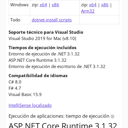
Windows
zip:
x64
|
x86
zip:
x64
|
x86
|
Arm32
Todo
dotnet-install scripts
Soporte técnico para Visual Studio
Visual Studio 2019 for Mac (v8.10)
Tiempos de ejecución incluidos
Entorno de ejecución de .NET 3.1.32
ASP.NET Core Runtime 3.1.32
Entorno de ejecución de escritorio de .NET 3.1.32
Compatibilidad de idiomas
C# 8.0
F# 4.7
Visual Basic 15.9
IntelliSense localizado
Ejecución de aplicaciones: tiempo de ejecución
Tooltip: 
ASP.NET Core Runtime 3.1.32